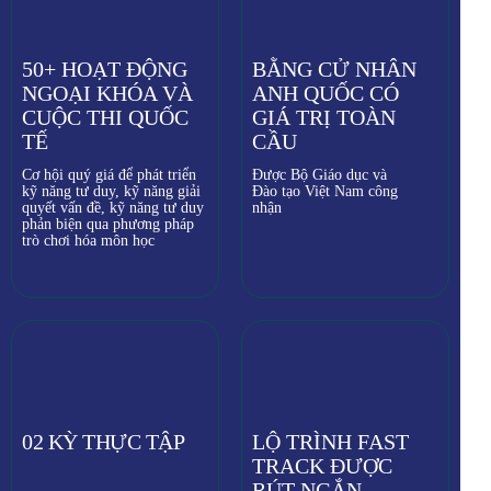
50+ HOẠT ĐỘNG
BẰNG CỬ NHÂN
NGOẠI KHÓA VÀ
ANH QUỐC CÓ
CUỘC THI QUỐC
GIÁ TRỊ TOÀN
TẾ
CẦU
Cơ hội quý giá để phát triển
Được Bộ Giáo dục và
kỹ năng tư duy, kỹ năng giải
Đào tạo Việt Nam công
quyết vấn đề, kỹ năng tư duy
nhận
phản biện qua phương pháp
trò chơi hóa môn học
02 KỲ THỰC TẬP
LỘ TRÌNH FAST
TRACK ĐƯỢC
RÚT NGẮN