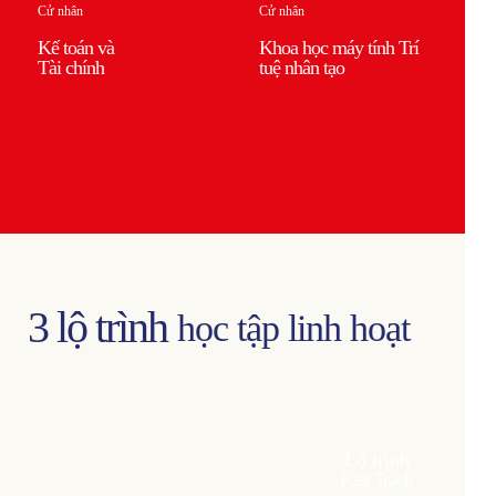
Cử nhân
Cử nhân
Kế toán và
Khoa học máy tính Trí
Tài chính
tuệ nhân tạo
3 lộ trình
học tập linh hoạt
Lộ trình
Fast Track